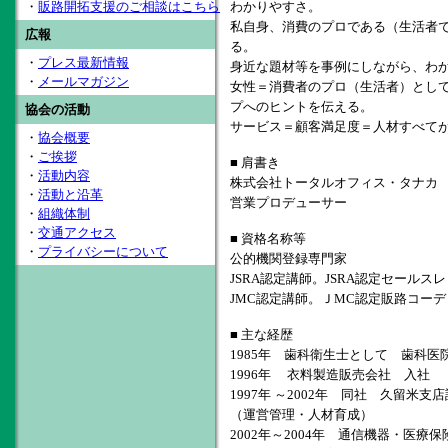
・
販路開拓支援のご相談はこちら
わかりやすさ。
私自身、消費のプロである（生活者
広報
る。
・
プレス最新情報
身近な題材等を事例にしながら、わ
・
メールマガジン
女性＝消費者のプロ（生活者）とし
プへのヒントを伝える。
協会の活動
サービス＝顧客満足度＝人材すべて
・
協会概要
・
ご挨拶
■ 肩書き
・
活動内容
株式会社トータルオフィス・タナカ
・
活動と沿革
営業プロデューサー
・
組織体制
・
交通アクセス
■ 資格名称等
・
プライバシーについて
公的機関登録専門家
JSRA認定講師。JSRA認定セールス
JMC認定講師。ＪMC認定販路コーデ
■ 主な経歴
1985年 歯科衛生士として 歯科医
1996年 衣料製造販売会社 入社 
1997年 ～2002年 同社 久留米
（運営管理・人材育成）
2002年～2004年 通信機器・医