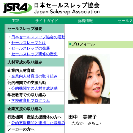
TOP
サイトガイド
新着情報
セールス
セールスレップ概要
・
日本セールスレップ協会の活動
・
セールスレップとは
■
プロフィール
・
セールスレップの発展
・
セールスレップ研修の歴史
人材育成の取り組み
企業内人材育成
・
企業内人材育成の取り組み
公的機関での支援活動
・
公的機関での人材育成活動
学校教育での取り組み
・
学校教育用プログラム
企業支援の取り組み
田中 美智子
行政機関・産業支援団体の方へ
・
公的支援機関と連携した取組み
（たなか みちこ）
メーカーの方へ