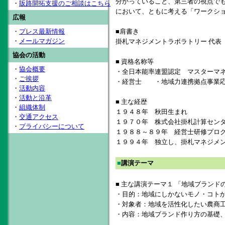
分かっていること、第三者の視点で
・
販路開拓支援のご相談はこちら
において、ともに考える「ワークシ
広報
・
プレス最新情報
■肩書き
・
メールマガジン
掛札マネジメントラボラトリー 代表
協会の活動
■ 資格名称等
・
協会概要
・全日本能率連盟認定 マスターマ
・
ご挨拶
・経営士 ・地域力連携拠点事業応
・
活動内容
・
活動と沿革
■ 主な経歴
・
組織体制
１９４８年 秋田生まれ
・
交通アクセス
１９７０年 株式会社掛札計算セン
・
プライバシーについて
１９８８～８９年 経営士研修プロ
１９９４年 独立し、掛札マネジメ
■
講演テーマ
■ 主な講演テーマ１ 「地域ブランド
・目的：地域にしかないモノ・コト
・対象者：地域を活性化したい農商
・内容：地域ブランド作り方の基礎