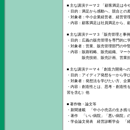
■ 主な講演テーマ２ 「顧客満足は今
・目的：満足から感動へ、競合との
・対象者：中小企業経営者、経営管
・内容：顧客満足は社員満足から、
■ 主な講演テーマ３「販売管理と事
・目的：広義の販売管理を専門的に
・対象者：営業、販売管理部門の中
・内容：販路戦略、販売組織、マー
販売技術、販売計画、営業担当
■ 主な講演テーマ４「創造力開発へ
・目的：アイディア発想を一から学
・対象者：発想法を学びたい方、企
・内容：創造性とは、思考・創造性
習を含む）他
■ 著作物・論文等
・新聞連載 「中小小売店の生き残
・著作 「いい病院」「悪い病院」
・学会論文発表 経営診断学会 「