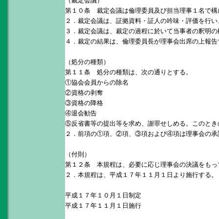
（裁定会議）
第１０条 裁定会議は倫理委員及び担当理事１名で構
２．裁定会議は、証拠資料・証人の吟味・評価を行い
３．裁定会議は、裁定の過程に於いて当事者の釈明の
４．裁定の結果は、倫理委員長が理事会出席の上報告
（処分の種類）
第１１条 処分の種類は、次の通りとする。
①協会会員からの除名
②資格の剥奪
③資格の降格
④退会勧告
⑤反省書等の提出等を求め、謝罪せしめる。このとき
２．前項の①項、②項、③項および④項は理事会の承
（付則）
第１２条 本規程は、必要に応じ理事会の決議をもっ
２．本規程は、平成１７年１１月１日より施行する。
平成１７年１０月１日制定
平成１７年１１月１日施行