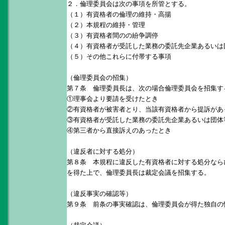
２．倫理委員会は次の事項を所管とする。
（１）有資格者の倫理の維持・高揚
（２）本規程の維持・管理
（３）有資格者間のの紛争調停
（４）有資格者が受託した業務の委託先企業あるいは
（５）その他これらに付帯する事項
（倫理委員会の招集）
第７条 倫理委員長は、次の場合倫理委員会を招集す
①理事会より要請を受けたとき
②有資格者が被害者とり、当該有資格者から提訴があ
③有資格者が受託した業務の委託先企業あるいは団体
④第三者から直接訴えのあったとき
（違反者に対する処分）
第８条 本規程に違反した有資格者に対する処分なら
を得た上で、倫理委員長は裁定会議を招集する。
（違反事実の確認等）
第９条 前条の事実確認は、倫理委員会が得た独自の