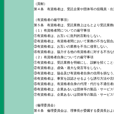
（貢献）
第４条 有資格者は、受託企業や団体等の役職員・出
（有資格者の厳守事項）
第５条 有資格者は、受託業務上はもとより受託業務
（１）有資格者間についての厳守事項
①有資格者は、お互いに批判的言動をしない。
②有資格者は、有資格者間において業務の不当な競合
③有資格者は、お互いの業務を不当に侵害しない。
④有資格者は、協力する他の有資格者に対する不当な
（２）有資格者自身についての厳守事項
①有資格者は、受託業務を明確にし、誤解を招くこと
②有資格者は、虚偽・過大な発言等をしない。
③有資格者は、協会及び有資格者自身の信用を損なう
④有資格者は、事実を誤認させるような誘引方法や言
⑤有資格者は、有資格者自身の代理・代行を不適任者
⑥有資格者は、企業あるいは団体等の製品・サービス
⑦有資格者は、企業あるいは団体等の製品・サービス
（倫理委員会）
第６条 倫理委員会は、理事長が委嘱する委員長およ